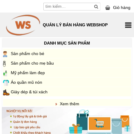
Giỏ hàng
QUẢN LÝ BÁN HÀNG WEBSHOP
GIỚI THIỆU
DANH MỤC SẢN PHẨM
SẢN PHẨM DEMO
Sản phẩm cho bé
Giới thiệu chung
Sản phẩm cho mẹ bầu
HƯỚNG DẪN SỬ DỤNG
Ưu điểm vượt trội
Sản phẩm cho bé
Mỹ phẩm làm đẹp
DÙNG THỬ MIỄN PHÍ
Lợi ích dùng phần mềm
Sản phẩm cho mẹ bầu
Áo quần mũ nón
LIÊN HỆ
Đối tượng khách hàng
Mỹ phẩm làm đẹp
Giày dép & túi xách
Chính sách khách hàng
Áo quần mũ nón
Xem thêm
Video giới thiệu
Giày dép & túi xách
Bảng giá sử dụng
Đồ gia dụng