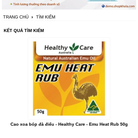
Điện máy & điện lạnh
Điện thoại & laptop
TRANG CHỦ
TÌM KIẾM
Sản phẩm khác
KẾT QUẢ TÌM KIẾM
Cao xoa bóp đà điểu - Healthy Care - Emu Heat Rub 50g